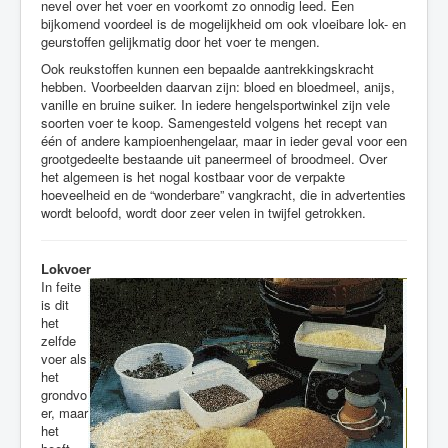
nevel over het voer en voorkomt zo onnodig leed. Een
bijkomend voordeel is de mogelijkheid om ook vloeibare lok- en
geurstoffen gelijkmatig door het voer te mengen.
Ook reukstoffen kunnen een bepaalde aantrekkingskracht
hebben. Voorbeelden daarvan zijn: bloed en bloedmeel, anijs,
vanille en bruine suiker. In iedere hengelsportwinkel zijn vele
soorten voer te koop. Samengesteld volgens het recept van
één of andere kampioenhengelaar, maar in ieder geval voor een
grootgedeelte bestaande uit paneermeel of broodmeel. Over
het algemeen is het nogal kostbaar voor de verpakte
hoeveelheid en de “wonderbare” vangkracht, die in advertenties
wordt beloofd, wordt door zeer velen in twijfel getrokken.
Lokvoer
In feite
is dit
het
zelfde
voer als
het
grondvo
er, maar
het