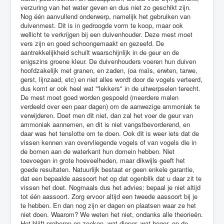
verzuring van het water geven en dus niet zo geschikt zijn.
Nog één aanvullend onderwerp, namelijk het gebruiken van
duivenmest. Dit is in gedroogde vorm te koop, maar ook
wellicht te verkrijgen bij een duivenhouder. Deze mest moet
vers zijn en goed schoongemaakt en gezeefd. De
aantrekkelijkheid schuilt waarschijnlijk in de geur en de
enigszins groene kleur. De duivenhouders voeren hun duiven
hoofdzakelijk met granen, en zaden, (oa maïs, erwten, tarwe,
gerst, lijnzaad, etc) en niet alles wordt door de vogels verteerd,
dus komt er ook heel wat "'lekkers" in de uitwerpselen terecht.
De mest moet goed worden gespoeld (meerdere malen
verdeeld over een paar dagen) om de aanwezige ammoniak te
verwijderen. Doet men dit niet, dan zal het voer de geur van
ammoniak aannemen, en dit is niet vangstbevorderend, en
daar was het tenslotte om te doen. Ook dit is weer iets dat de
vissen kennen van overvliegende vogels of van vogels die in
de bomen aan de waterkant hun domein hebben. Niet
toevoegen in grote hoeveelheden, maar dikwijls geeft het
goede resultaten. Natuurlijk bestaat er geen enkele garantie,
dat een bepaalde aassoort het op dat ogenblik dat u daar zit te
vissen het doet. Nogmaals dus het advies: bepaal je niet altijd
tot één aassoort. Zorg ervoor altijd een tweede aassoort bij je
te hebben. En dan nog zijn er dagen en plaatsen waar ze het
niet doen. Waarom? We weten het niet, ondanks alle theorieën.
Het blijft proberen en zoeken, wat dieper, wat hoger, op de