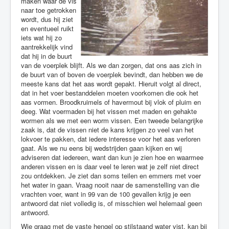
maken waar de vis
naar toe getrokken
wordt, dus hij ziet
en eventueel ruikt
iets wat hij zo
aantrekkelijk vind
dat hij in de buurt
van de voerplek blijft. Als we dan zorgen, dat ons aas zich in
de buurt van of boven de voerplek bevindt, dan hebben we de
meeste kans dat het aas wordt gepakt. Hieruit volgt al direct,
dat in het voer bestanddelen moeten voorkomen die ook het
aas vormen. Broodkruimels of havermout bij vlok of pluim en
deeg. Wat voermaden bij het vissen met maden en gehakte
wormen als we met een worm vissen. Een tweede belangrijke
zaak is, dat de vissen niet de kans krijgen zo veel van het
lokvoer te pakken, dat iedere interesse voor het aas verloren
gaat. Als we nu eens bij wedstrijden gaan kijken en wij
adviseren dat iedereen, want dan kun je zien hoe en waarmee
anderen vissen en is daar veel te leren wat je zelf niet direct
zou ontdekken. Je ziet dan soms teilen en emmers met voer
het water in gaan. Vraag nooit naar de samenstelling van die
vrachten voer, want in 99 van de 100 gevallen krijg je een
antwoord dat niet volledig is, of misschien wel helemaal geen
antwoord.
Wie graag met de vaste hengel op stilstaand water vist, kan bij