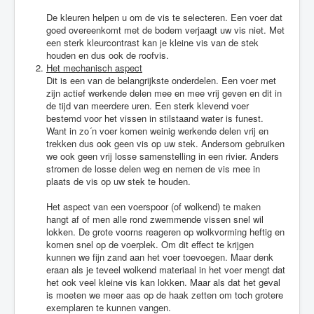
De kleuren helpen u om de vis te selecteren. Een voer dat
goed overeenkomt met de bodem verjaagt uw vis niet. Met
een sterk kleurcontrast kan je kleine vis van de stek
houden en dus ook de roofvis.
Het mechanisch aspect
Dit is een van de belangrijkste onderdelen. Een voer met
zijn actief werkende delen mee en mee vrij geven en dit in
de tijd van meerdere uren. Een sterk klevend voer
bestemd voor het vissen in stilstaand water is funest.
Want in zo´n voer komen weinig werkende delen vrij en
trekken dus ook geen vis op uw stek. Andersom gebruiken
we ook geen vrij losse samenstelling in een rivier. Anders
stromen de losse delen weg en nemen de vis mee in
plaats de vis op uw stek te houden.
Het aspect van een voerspoor (of wolkend) te maken
hangt af of men alle rond zwemmende vissen snel wil
lokken. De grote voorns reageren op wolkvorming heftig en
komen snel op de voerplek. Om dit effect te krijgen
kunnen we fijn zand aan het voer toevoegen. Maar denk
eraan als je teveel wolkend materiaal in het voer mengt dat
het ook veel kleine vis kan lokken. Maar als dat het geval
is moeten we meer aas op de haak zetten om toch grotere
exemplaren te kunnen vangen.