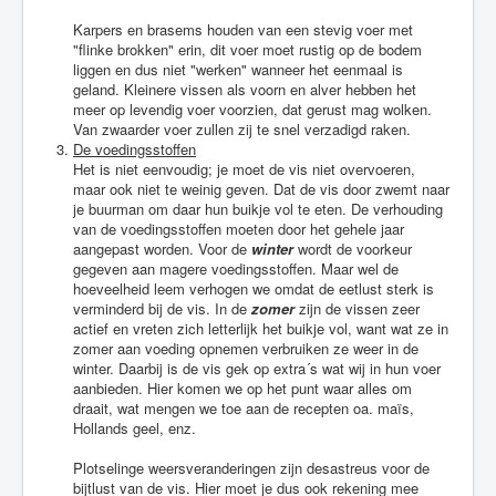
Karpers en brasems houden van een stevig voer met
"flinke brokken" erin, dit voer moet rustig op de bodem
liggen en dus niet "werken" wanneer het eenmaal is
geland. Kleinere vissen als voorn en alver hebben het
meer op levendig voer voorzien, dat gerust mag wolken.
Van zwaarder voer zullen zij te snel verzadigd raken.
De voedingsstoffen
Het is niet eenvoudig; je moet de vis niet overvoeren,
maar ook niet te weinig geven. Dat de vis door zwemt naar
je buurman om daar hun buikje vol te eten. De verhouding
van de voedingsstoffen moeten door het gehele jaar
aangepast worden. Voor de
winter
wordt de voorkeur
gegeven aan magere voedingsstoffen. Maar wel de
hoeveelheid leem verhogen we omdat de eetlust sterk is
verminderd bij de vis. In de
zomer
zijn de vissen zeer
actief en vreten zich letterlijk het buikje vol, want wat ze in
zomer aan voeding opnemen verbruiken ze weer in de
winter. Daarbij is de vis gek op extra´s wat wij in hun voer
aanbieden. Hier komen we op het punt waar alles om
draait, wat mengen we toe aan de recepten oa. maïs,
Hollands geel, enz.
Plotselinge weersveranderingen zijn desastreus voor de
bijtlust van de vis. Hier moet je dus ook rekening mee