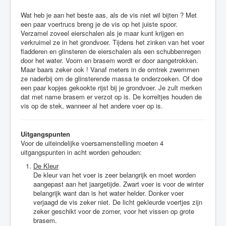
Wat heb je aan het beste aas, als de vis niet wil bijten ? Met
een paar voertrucs breng je de vis op het juiste spoor.
Verzamel zoveel eierschalen als je maar kunt krijgen en
verkruimel ze in het grondvoer. Tijdens het zinken van het voer
fladderen en glinsteren de eierschalen als een schubbenregen
door het water. Voorn en brasem wordt er door aangetrokken.
Maar baars zeker ook ! Vanaf meters in de omtrek zwemmen
ze naderbij om de glinsterende massa te onderzoeken. Of doe
een paar kopjes gekookte rijst bij je grondvoer. Je zult merken
dat met name brasem er verzot op is. De korreltjes houden de
vis op de stek, wanneer al het andere voer op is.
Uitgangspunten
Voor de uiteindelijke voersamenstelling moeten 4
uitgangspunten in acht worden gehouden:
De Kleur
De kleur van het voer is zeer belangrijk en moet worden
aangepast aan het jaargetijde. Zwart voer is voor de winter
belangrijk want dan is het water helder. Donker voer
verjaagd de vis zeker niet. De licht gekleurde voertjes zijn
zeker geschikt voor de zomer, voor het vissen op grote
brasem.