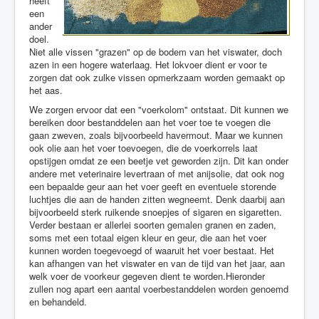
heeft
een
ander
doel.
Niet alle vissen "grazen" op de bodem van het viswater, doch
azen in een hogere waterlaag. Het lokvoer dient er voor te
zorgen dat ook zulke vissen opmerkzaam worden gemaakt op
het aas.
We zorgen ervoor dat een "voerkolom" ontstaat. Dit kunnen we
bereiken door bestanddelen aan het voer toe te voegen die
gaan zweven, zoals bijvoorbeeld havermout. Maar we kunnen
ook olie aan het voer toevoegen, die de voerkorrels laat
opstijgen omdat ze een beetje vet geworden zijn. Dit kan onder
andere met veterinaire levertraan of met anijsolie, dat ook nog
een bepaalde geur aan het voer geeft en eventuele storende
luchtjes die aan de handen zitten wegneemt. Denk daarbij aan
bijvoorbeeld sterk ruikende snoepjes of sigaren en sigaretten.
Verder bestaan er allerlei soorten gemalen granen en zaden,
soms met een totaal eigen kleur en geur, die aan het voer
kunnen worden toegevoegd of waaruit het voer bestaat. Het
kan afhangen van het viswater en van de tijd van het jaar, aan
welk voer de voorkeur gegeven dient te worden.Hieronder
zullen nog apart een aantal voerbestanddelen worden genoemd
en behandeld.