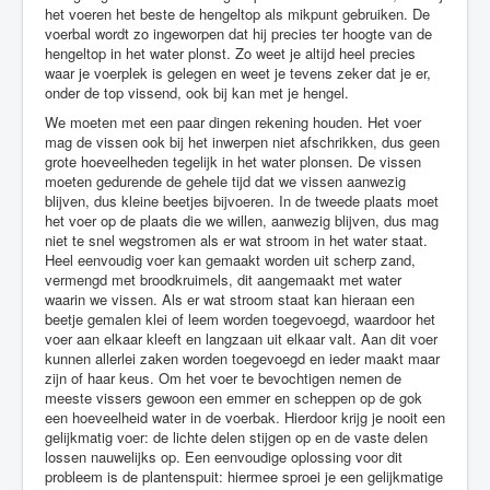
het voeren het beste de hengeltop als mikpunt gebruiken. De
voerbal wordt zo ingeworpen dat hij precies ter hoogte van de
hengeltop in het water plonst. Zo weet je altijd heel precies
waar je voerplek is gelegen en weet je tevens zeker dat je er,
onder de top vissend, ook bij kan met je hengel.
We moeten met een paar dingen rekening houden. Het voer
mag de vissen ook bij het inwerpen niet afschrikken, dus geen
grote hoeveelheden tegelijk in het water plonsen. De vissen
moeten gedurende de gehele tijd dat we vissen aanwezig
blijven, dus kleine beetjes bijvoeren. In de tweede plaats moet
het voer op de plaats die we willen, aanwezig blijven, dus mag
niet te snel wegstromen als er wat stroom in het water staat.
Heel eenvoudig voer kan gemaakt worden uit scherp zand,
vermengd met broodkruimels, dit aangemaakt met water
waarin we vissen. Als er wat stroom staat kan hieraan een
beetje gemalen klei of leem worden toegevoegd, waardoor het
voer aan elkaar kleeft en langzaan uit elkaar valt. Aan dit voer
kunnen allerlei zaken worden toegevoegd en ieder maakt maar
zijn of haar keus. Om het voer te bevochtigen nemen de
meeste vissers gewoon een emmer en scheppen op de gok
een hoeveelheid water in de voerbak. Hierdoor krijg je nooit een
gelijkmatig voer: de lichte delen stijgen op en de vaste delen
lossen nauwelijks op. Een eenvoudige oplossing voor dit
probleem is de plantenspuit: hiermee sproei je een gelijkmatige