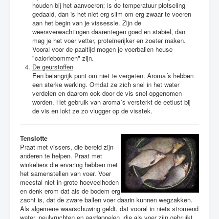
houden bij het aanvoeren; is de temperatuur plotseling
gedaald, dan is het niet erg slim om erg zwaar te voeren
aan het begin van je vissessie. Zijn de
weersverwachtingen daarentegen goed en stabiel, dan
mag je het voer vetter, proteïnerijker en zoeter maken.
Vooral voor de paaitijd mogen je voerballen heuse
"caloriebommen" zijn.
De geurstoffen
Een belangrijk punt om niet te vergeten. Aroma´s hebben
een sterke werking. Omdat ze zich snel in het water
verdelen en daarom ook door de vis snel opgenomen
worden. Het gebruik van aroma´s versterkt de eetlust bij
de vis en lokt ze zo vlugger op de visstek.
Tenslotte
Praat met vissers, die bereid zijn
anderen te helpen. Praat met
winkeliers die ervaring hebben met
het samenstellen van voer. Voer
meestal niet in grote hoeveelheden
en denk erom dat als de bodem erg
zacht is, dat de zware ballen voer daarin kunnen wegzakken.
Als algemene waarschuwing geldt, dat vooral in niets stromend
water, peulvruchten en aardappelen, die als voer zijn gebruikt,